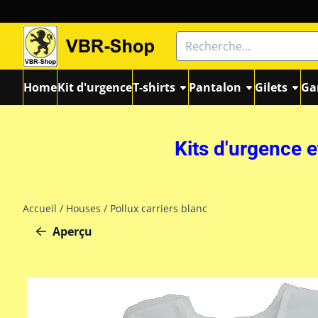
Les préférences de cookies sont actuellement fermées.
Rechercher
Home
Kit d'urgence
T-shirts
Pantalon
Gilets
Ga
Kits d'urgence e
Accueil
/
Houses
/
Pollux carriers blanc
Aperçu