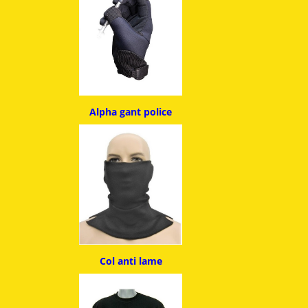
Alpha g
ant police
Col anti lame