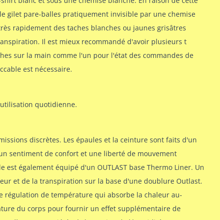
shirt blanc et sous une chemise blanche. En raison de cette
le gilet pare-balles pratiquement invisible par une chemise
rès rapidement des taches blanches ou jaunes grisâtres
anspiration. Il est mieux recommandé d'avoir plusieurs t
ches sur la main comme l'un pour l'état des commandes de
ccable est nécessaire.
utilisation quotidienne.
issions discrètes. Les épaules et la ceinture sont faits d'un
un sentiment de confort et une liberté de mouvement
èle est également équipé d'un OUTLAST base Thermo Liner. Un
eur et de la transpiration sur la base d'une doublure Outlast.
e régulation de température qui absorbe la chaleur au-
ature du corps pour fournir un effet supplémentaire de