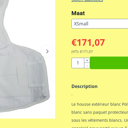
Maat
€
171,07
(HT):
€
171,07
Quantité
+
-
Description
.
Le housse extérieur blanc Poll
blanc sans paquet protecteur.
sous les vêtements blancs. Un