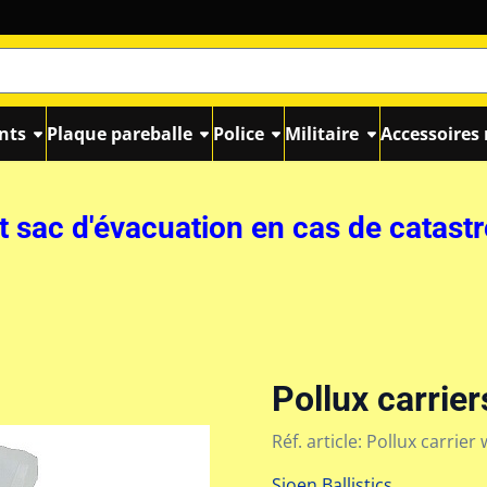
nts
Plaque pareballe
Police
Militaire
Accessoires 
t sac d'évacuation en cas de catast
Pollux carrier
Réf. article:
Pollux carrier 
Sioen Ballistics