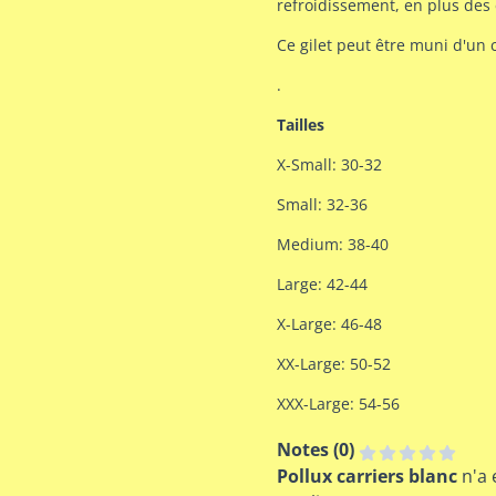
refroidissement, en plus des 
Ce gilet peut être muni d'un 
.
Tailles
X-Small: 30-32
Small: 32-36
Medium: 38-40
Large: 42-44
X-Large: 46-48
XX-Large: 50-52
XXX-Large: 54-56
Notes (
0
)
Pollux carriers blanc
n'a