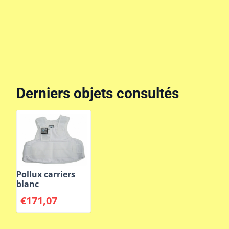
Derniers objets consultés
Pollux carriers
blanc
€
171,07