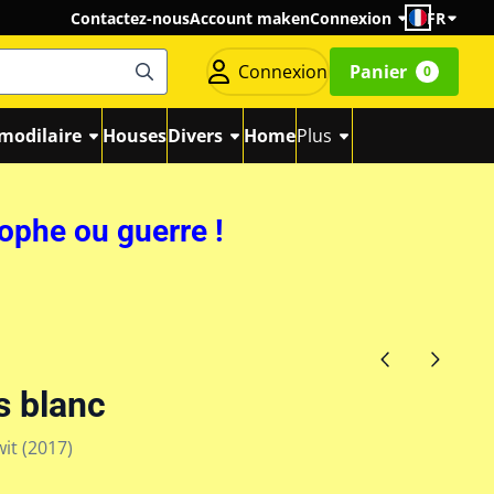
Contactez-nous
Account maken
Connexion
FR
Connexion
Panier
0
modilaire
Houses
Divers
Home
Plus
rophe ou guerre !
s blanc
wit (2017)