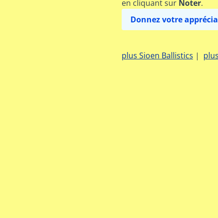
en cliquant sur
Noter
.
Donnez votre apprécia
plus Sioen Ballistics
|
plu