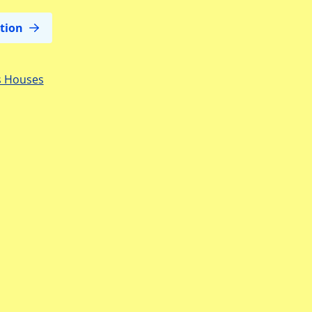
tion
s Houses