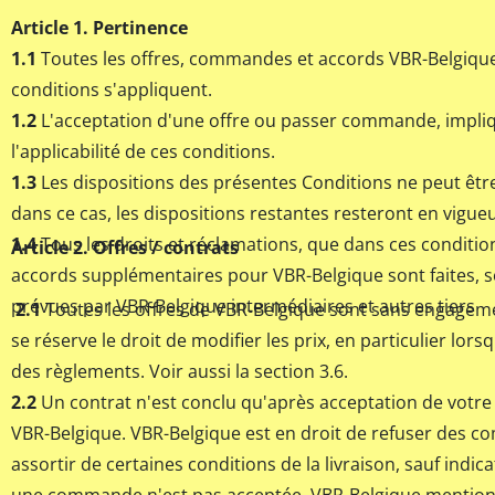
Article 1. Pertinence
1.1
Toutes les offres, commandes et accords VBR-Belgique
conditions s'appliquent.
1.2
L'acceptation d'une offre ou passer commande, impli
l'applicabilité de ces conditions.
1.3
Les dispositions des présentes Conditions ne peut être
dans ce cas, les dispositions restantes resteront en vigueu
1.4
Tous les droits et réclamations, que dans ces conditio
Article 2. Offres / contrats
accords supplémentaires pour VBR-Belgique sont faites, 
prévues par VBR-Belgique intermédiaires et autres tiers
2.1
Toutes les offres de VBR-Belgique sont sans engagem
se réserve le droit de modifier les prix, en particulier lors
des règlements. Voir aussi la section 3.6.
2.2
Un contrat n'est conclu qu'après acceptation de vot
VBR-Belgique. VBR-Belgique est en droit de refuser des
assortir de certaines conditions de la livraison, sauf indica