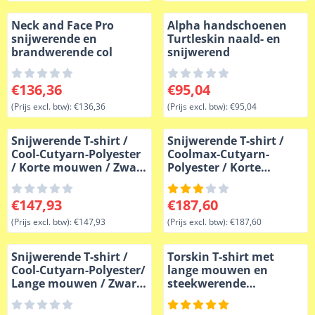
Neck and Face Pro
Alpha handschoenen
snijwerende en
Turtleskin naald- en
brandwerende col
snijwerend
Prijs: 136,36, exclusief btw: 136,36
Prijs: 95,04, exclusief btw: 9
€136,36
€95,04
(Prijs excl. btw):
€136,36
(Prijs excl. btw):
€95,04
Snijwerende T-shirt /
Snijwerende T-shirt /
Cool-Cutyarn-Polyester
Coolmax-Cutyarn-
/ Korte mouwen / Zwart
Polyester / Korte
VBR-Belgium
mouwen / Zwart
Prijs: 147,93, exclusief btw: 147,93
Prijs: 187,60, exclusief btw: 
€147,93
€187,60
(Prijs excl. btw):
€147,93
(Prijs excl. btw):
€187,60
Snijwerende T-shirt /
Torskin T-shirt met
Cool-Cutyarn-Polyester/
lange mouwen en
Lange mouwen / Zwart
steekwerende
VBR-Belgium
pakketten 36J