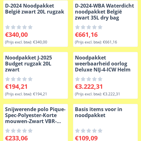
D-2024 Noodpakket
D-2024-WBA Waterdicht
België zwart 20L rugzak
noodpakket België
zwart 35L dry bag
Prijs: 340,00, exclusief btw: 340,00
Prijs: 661,16, exclusief btw: 
€340,00
€661,16
(Prijs excl. btw):
€340,00
(Prijs excl. btw):
€661,16
Noodpakket J-2025
Noodpakket
Budget rugzak 20L
weerbaarheid oorlog
zwart
Deluxe NIJ-4-ICW Helm
Prijs: 194,21, exclusief btw: 194,21
Prijs: 3 222,31, exclusief btw
€194,21
€3.222,31
(Prijs excl. btw):
€194,21
(Prijs excl. btw):
€3.222,31
Snijwerende polo Pique-
Basis items voor in
Spec-Polyester-Korte
noodpakket
mouwen-Zwart VBR-
Belgium
Prijs: 233,06, exclusief btw: 233,06
Prijs: 109,09, exclusief btw: 
€233,06
€109,09