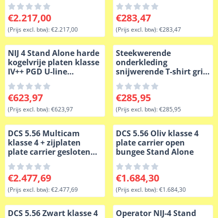
kogelwerend
NIJ-0101.06
Prijs: 2 217,00, exclusief btw: 2 217,00
Prijs: 283,47, exclusief btw: 
€2.217,00
€283,47
(Prijs excl. btw):
€2.217,00
(Prijs excl. btw):
€283,47
NIJ 4 Stand Alone harde
Steekwerende
kogelvrije platen klasse
onderkleding
IV++ PGD U-line
snijwerende T-shirt grijs
kogelwerend
Level 5+ scherfwerend
VBR-Belgium
Prijs: 623,97, exclusief btw: 623,97
Prijs: 285,95, exclusief btw: 
€623,97
€285,95
(Prijs excl. btw):
€623,97
(Prijs excl. btw):
€285,95
DCS 5.56 Multicam
DCS 5.56 Oliv klasse 4
klasse 4 + zijplaten
plate carrier open
plate carrier gesloten
bungee Stand Alone
flap Stand Alone
Prijs: 2 477,69, exclusief btw: 2 477,69
Prijs: 1 684,30, exclusief btw
€2.477,69
€1.684,30
(Prijs excl. btw):
€2.477,69
(Prijs excl. btw):
€1.684,30
DCS 5.56 Zwart klasse 4
Operator NIJ-4 Stand