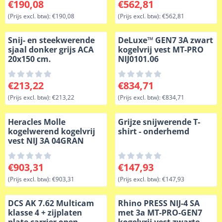
Prijs: 190,08, exclusief btw: 190,08
Prijs: 562,81, exclusief btw: 
€190,08
€562,81
(Prijs excl. btw):
€190,08
(Prijs excl. btw):
€562,81
Snij- en steekwerende
DeLuxe™ GEN7 3A zwart
sjaal donker grijs ACA
kogelvrij vest MT-PRO
20x150 cm.
NIJ0101.06
Prijs: 213,22, exclusief btw: 213,22
Prijs: 834,71, exclusief btw: 
€213,22
€834,71
(Prijs excl. btw):
€213,22
(Prijs excl. btw):
€834,71
Heracles Molle
Grijze snijwerende T-
kogelwerend kogelvrij
shirt - onderhemd
vest NIJ 3A 04GRAN
Prijs: 903,31, exclusief btw: 903,31
Prijs: 147,93, exclusief btw: 
€903,31
€147,93
(Prijs excl. btw):
€903,31
(Prijs excl. btw):
€147,93
DCS AK 7.62 Multicam
Rhino PRESS NIJ-4 SA
klasse 4 + zijplaten
met 3a MT-PRO-GEN7