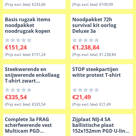
(Prijs excl. btw):
€233,06
(Prijs excl. btw):
€109,09
Basis rugzak items
Noodpakket 72h
noodpakket
survival kit oorlog
noodrugzak kopen
Deluxe 3a
Prijs: 151,24, exclusief btw: 151,24
Prijs: 1 238,84, exclusief btw
€151,24
€1.238,84
(Prijs excl. btw):
€151,24
(Prijs excl. btw):
€1.238,84
Steekwerende en
STOP steekpartijen
snijwerende enkellaag
witte protest T-shirt
T-shirt zwart
onderhemd
Prijs: 335,54, exclusief btw: 335,54
Prijs: 21,49, exclusief btw: 2
€335,54
€21,49
(Prijs excl. btw):
€335,54
(Prijs excl. btw):
€21,49
Complete 3a FRAG
Zijplaat NIJ-4 SA
scherfwerende vest
ballistische plaat
Multicam PGD
152x152mm PGD U-line