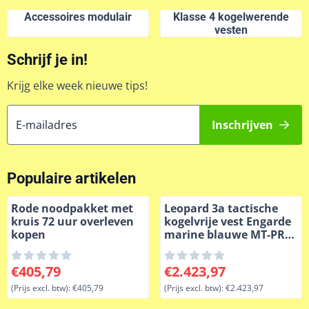
Accessoires modulair
Klasse 4 kogelwerende
vesten
Schrijf je in!
Krijg elke week nieuwe tips!
E-mailadres
Inschrijven
Populaire artikelen
Rode noodpakket met
Leopard 3a tactische
kruis 72 uur overleven
kogelvrije vest Engarde
kopen
marine blauwe MT-PRO-
GEN7
Prijs: 405,79, exclusief btw: 405,79
Prijs: 2 423,97, exclusief btw
€405,79
€2.423,97
(Prijs excl. btw):
€405,79
(Prijs excl. btw):
€2.423,97