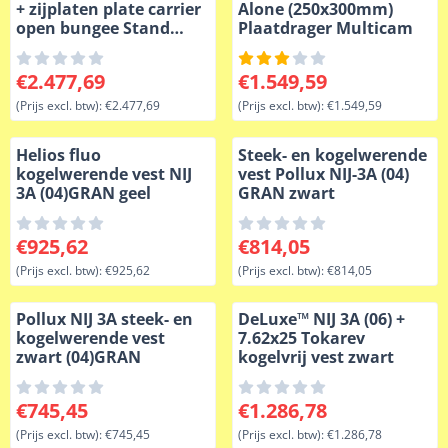
+ zijplaten plate carrier
Alone (250x300mm)
open bungee Stand
Plaatdrager Multicam
Alone
Prijs: 2 477,69, exclusief btw: 2 477,69
Prijs: 1 549,59, exclusief btw
€2.477,69
€1.549,59
(Prijs excl. btw):
€2.477,69
(Prijs excl. btw):
€1.549,59
Helios fluo
Steek- en kogelwerende
kogelwerende vest NIJ
vest Pollux NIJ-3A (04)
3A (04)GRAN geel
GRAN zwart
Prijs: 925,62, exclusief btw: 925,62
Prijs: 814,05, exclusief btw: 
€925,62
€814,05
(Prijs excl. btw):
€925,62
(Prijs excl. btw):
€814,05
Pollux NIJ 3A steek- en
DeLuxe™ NIJ 3A (06) +
kogelwerende vest
7.62x25 Tokarev
zwart (04)GRAN
kogelvrij vest zwart
Prijs: 745,45, exclusief btw: 745,45
Prijs: 1 286,78, exclusief btw
€745,45
€1.286,78
(Prijs excl. btw):
€745,45
(Prijs excl. btw):
€1.286,78