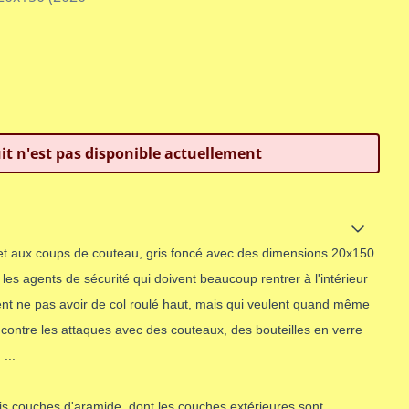
it n'est pas disponible actuellement
et aux coups de couteau, gris foncé avec des dimensions 20x150
s agents de sécurité qui doivent beaucoup rentrer à l'intérieur
èrent ne pas avoir de col roulé haut, mais qui veulent quand même
 contre les attaques avec des couteaux, des bouteilles en verre
...
s couches d'aramide, dont les couches extérieures sont