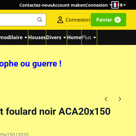
Contactez-nous
Account maken
Connexion
FR
Connexion
Panier
0
modilaire
Houses
Divers
Home
Plus
rophe ou guerre !
t foulard noir ACA20x150
-20x150 (2020