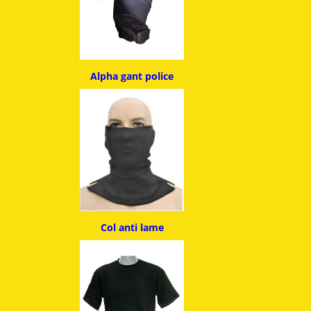
Alpha g
ant police
Col anti lame