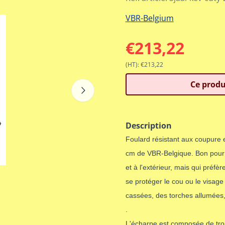
VBR-Belgium
€
213,22
(HT):
€
213,22
Ce produ
Description
Foulard résistant aux coupure 
cm de VBR-Belgique. Bon pour le
et à l'extérieur, mais qui préf
se protéger le cou ou le visage
cassées, des torches allumées, 
.
L'écharpe est composée de troi