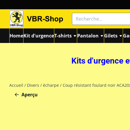
Les préférences de cookies sont actuellement fermées.
Rechercher
Home
Kit d'urgence
T-shirts
Pantalon
Gilets
Ga
Kits d'urgence e
Accueil
/
Divers
/
écharpe
/
Coup résistant foulard noir ACA20
Aperçu