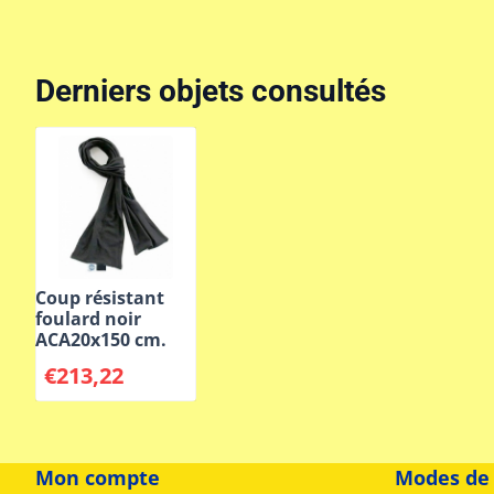
Derniers objets consultés
Coup résistant
foulard noir
ACA20x150 cm.
€
213,22
Mon compte
Modes de