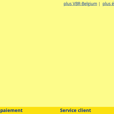
plus VBR-Belgium
|
plus 
 paiement
Service client