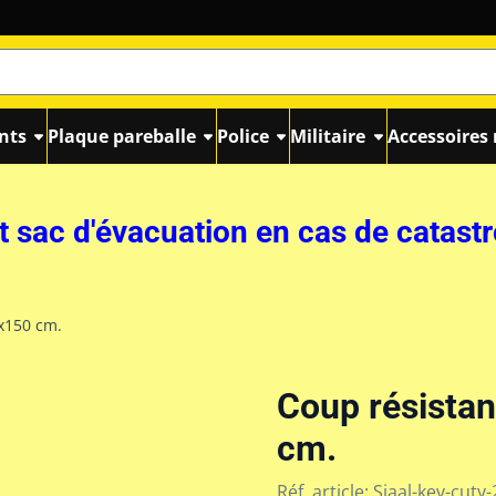
nts
Plaque pareballe
Police
Militaire
Accessoires 
t sac d'évacuation en cas de catast
x150 cm.
Coup résistan
cm.
Réf. article:
Sjaal-kev-cuty