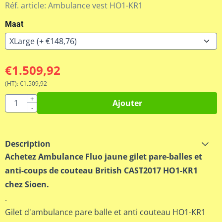
Réf. article:
Ambulance vest HO1-KR1
Maat
€
1.509,92
(HT):
€
1.509,92
Quantité
+
Ajouter
-
Description
Achetez Ambulance Fluo jaune gilet pare-balles et
anti-coups de couteau British CAST2017 HO1-KR1
chez Sioen.
.
Gilet d'ambulance pare balle et anti couteau HO1-KR1