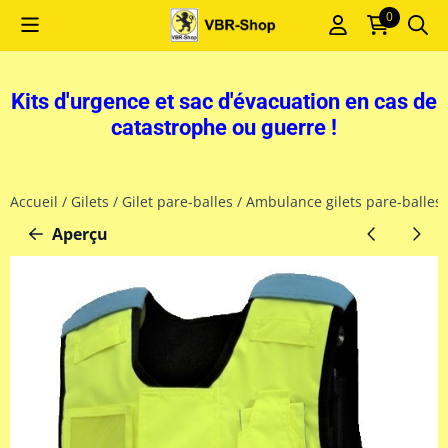
Les préférences de cookies sont actuellement fermées.
0
Kits d'urgence et sac d'évacuation en cas de
catastrophe ou guerre !
Accueil
/
Gilets
/
Gilet pare-balles
/
Ambulance gilets pare-balles 
Aperçu