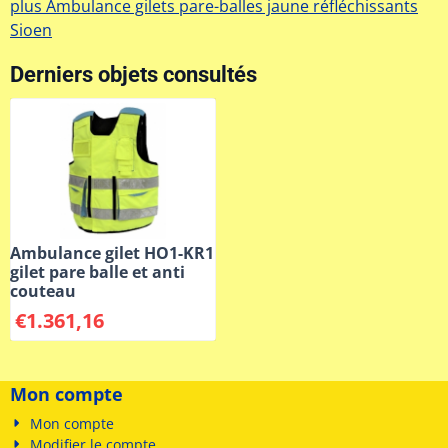
plus Ambulance gilets pare-balles jaune réfléchissants
Sioen
Derniers objets consultés
Ambulance gilet HO1-KR1
gilet pare balle et anti
couteau
€
1.361,16
Mon compte
Mon compte
Modifier le compte