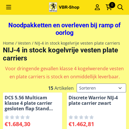
Cookievoorkeuren zijn momenteel gesloten.
0
Noodpakketten en overleven bij ramp of
oorlog
Home
/
Vesten
/
NIJ-4 in stock kogelvrije vesten plate carriers
NIJ-4 in stock kogelvrije vesten plate
carriers
Voor dringende gevallen klasse 4 kogelwerende vesten
en plate carriers is stock en onmiddellijk leverbaar.
Sorteermethode
15
Artikelen
DCS 5.56 Multicam
Discrete Warrior NIJ-4
klasse 4 plate carrier
plate carrier zwart
gesloten flap Stand
Alone
Prijs: 1 684,30, exclusief btw: 1 684,30
Prijs: 1 462,81, exclusief btw
€1.684,30
€1.462,81