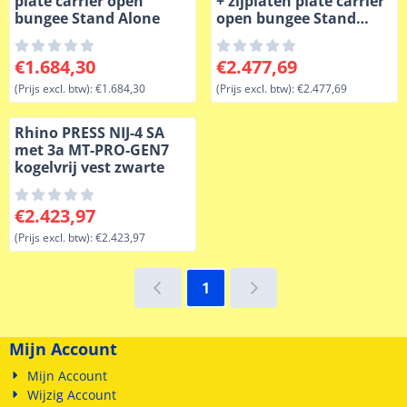
plate carrier open
+ zijplaten plate carrier
bungee Stand Alone
open bungee Stand
Alone
Prijs: 1 684,30, exclusief btw: 1 684,30
Prijs: 2 477,69, exclusief btw
€1.684,30
€2.477,69
(Prijs excl. btw):
€1.684,30
(Prijs excl. btw):
€2.477,69
Rhino PRESS NIJ-4 SA
met 3a MT-PRO-GEN7
kogelvrij vest zwarte
Prijs: 2 423,97, exclusief btw: 2 423,97
€2.423,97
(Prijs excl. btw):
€2.423,97
1
Mijn Account
Mijn Account
Wijzig Account