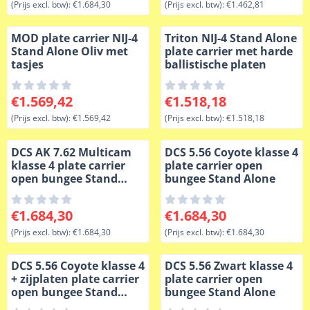
(Prijs excl. btw):
€1.684,30
(Prijs excl. btw):
€1.462,81
MOD plate carrier NIJ-4
Triton NIJ-4 Stand Alone
Stand Alone Oliv met
plate carrier met harde
tasjes
ballistische platen
Prijs: 1 569,42, exclusief btw: 1 569,42
Prijs: 1 518,18, exclusief btw
€1.569,42
€1.518,18
(Prijs excl. btw):
€1.569,42
(Prijs excl. btw):
€1.518,18
DCS AK 7.62 Multicam
DCS 5.56 Coyote klasse 4
klasse 4 plate carrier
plate carrier open
open bungee Stand
bungee Stand Alone
Alone
Prijs: 1 684,30, exclusief btw: 1 684,30
Prijs: 1 684,30, exclusief btw
€1.684,30
€1.684,30
(Prijs excl. btw):
€1.684,30
(Prijs excl. btw):
€1.684,30
DCS 5.56 Coyote klasse 4
DCS 5.56 Zwart klasse 4
+ zijplaten plate carrier
plate carrier open
open bungee Stand
bungee Stand Alone
Alone