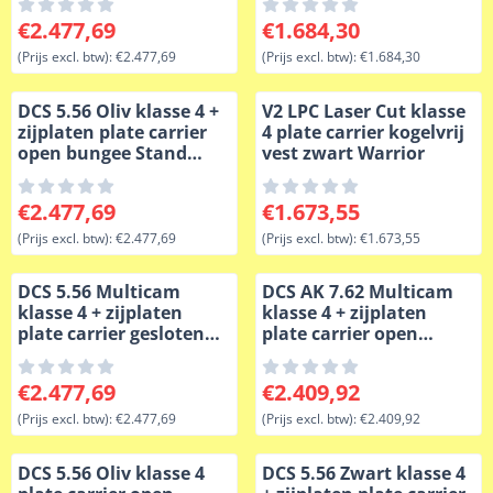
Prijs: 2 477,69, exclusief btw: 2 477,69
Prijs: 1 684,30, exclusief btw
€2.477,69
€1.684,30
(Prijs excl. btw):
€2.477,69
(Prijs excl. btw):
€1.684,30
DCS 5.56 Oliv klasse 4 +
V2 LPC Laser Cut klasse
zijplaten plate carrier
4 plate carrier kogelvrij
open bungee Stand
vest zwart Warrior
Alone
Prijs: 2 477,69, exclusief btw: 2 477,69
Prijs: 1 673,55, exclusief btw
€2.477,69
€1.673,55
(Prijs excl. btw):
€2.477,69
(Prijs excl. btw):
€1.673,55
DCS 5.56 Multicam
DCS AK 7.62 Multicam
klasse 4 + zijplaten
klasse 4 + zijplaten
plate carrier gesloten
plate carrier open
flap Stand Alone
bungee
Prijs: 2 477,69, exclusief btw: 2 477,69
Prijs: 2 409,92, exclusief btw
€2.477,69
€2.409,92
(Prijs excl. btw):
€2.477,69
(Prijs excl. btw):
€2.409,92
DCS 5.56 Oliv klasse 4
DCS 5.56 Zwart klasse 4