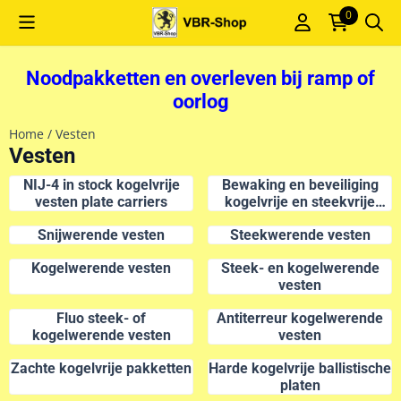
Cookievoorkeuren zijn momenteel gesloten.
0
Noodpakketten en overleven bij ramp of
oorlog
Home
/
Vesten
Vesten
NIJ-4 in stock kogelvrije
Bewaking en beveiliging
vesten plate carriers
kogelvrije en steekvrije
vesten
Snijwerende vesten
Steekwerende vesten
Kogelwerende vesten
Steek- en kogelwerende
vesten
Fluo steek- of
Antiterreur kogelwerende
kogelwerende vesten
vesten
Zachte kogelvrije pakketten
Harde kogelvrije ballistische
platen