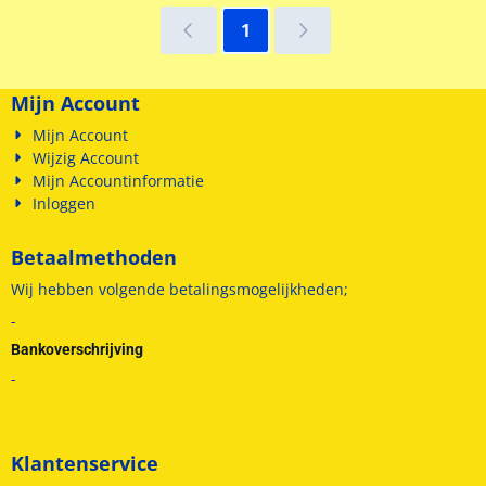
1
Mijn Account
Mijn Account
Wijzig Account
Mijn Accountinformatie
Inloggen
Betaalmethoden
Wij hebben volgende betalingsmogelijkheden;
-
Bankoverschrijving
-
Klantenservice