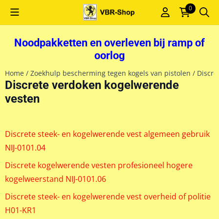
Cookievoorkeuren zijn momenteel gesloten.
0
Noodpakketten en overleven bij ramp of
oorlog
Home
/
Zoekhulp bescherming tegen kogels van pistolen
/
Discre
Discrete verdoken kogelwerende
vesten
Discrete steek- en kogelwerende vest algemeen gebruik
NIJ-0101.04
Discrete kogelwerende vesten profesioneel hogere
kogelweerstand NIJ-0101.06
Discrete steek- en kogelwerende vest overheid of politie
H01-KR1