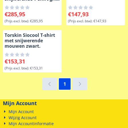
Level 5+ scherfwerend
VBR-Belgium
Prijs: 285,95, exclusief btw: 285,95
Prijs: 147,93, exclusief btw: 
€285,95
€147,93
(Prijs excl. btw):
€285,95
(Prijs excl. btw):
€147,93
Torskin Siocool T-shirt
met snijwerende
mouwen zwart.
Prijs: 153,31, exclusief btw: 153,31
€153,31
(Prijs excl. btw):
€153,31
1
Mijn Account
Mijn Account
Wijzig Account
Mijn Accountinformatie