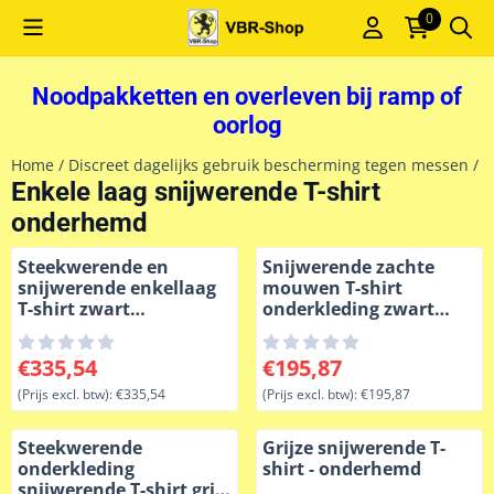
Cookievoorkeuren zijn momenteel gesloten.
0
Noodpakketten en overleven bij ramp of
oorlog
Home
/
Discreet dagelijks gebruik bescherming tegen messen
/
D
Enkele laag snijwerende T-shirt
onderhemd
Steekwerende en
Snijwerende zachte
snijwerende enkellaag
mouwen T-shirt
T-shirt zwart
onderkleding zwart
onderhemd
onder kogelvrij vest
VBR-Belgium
Prijs: 335,54, exclusief btw: 335,54
Prijs: 195,87, exclusief btw: 
€335,54
€195,87
(Prijs excl. btw):
€335,54
(Prijs excl. btw):
€195,87
Steekwerende
Grijze snijwerende T-
onderkleding
shirt - onderhemd
snijwerende T-shirt grijs