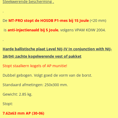
Steekwerende bescherming .
.
De
MT-PRO stopt de HOSDB P1-mes bij 15 Joule
(<20 mm)
is
anti-injectienaald bij 5 Joule
, volgens VPAM KDIW 2004.
.
Harde ballistische plaat Level NIJ-IV In conjunction with NIJ-
3A(04) zachte kogelwerende vest of pakket
Stopt staalkern kogels of AP munitie!
Dubbel gebogen. Volgt goed de vorm van de borst.
Standaard afmetingen: 250x300 mm.
Gewicht: 2.85 kg.
Stopt:
7.62x63 mm AP (30-06)