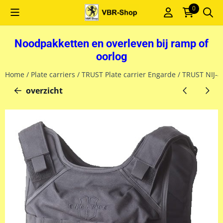
Cookievoorkeuren zijn momenteel gesloten.
0
Noodpakketten en overleven bij ramp of
oorlog
Home
/
Plate carriers
/
TRUST Plate carrier Engarde
/
TRUST NIJ-4 
overzicht