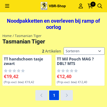
Cookievoorkeuren zijn momenteel gesloten.
0
Noodpakketten en overleven bij ramp of
oorlog
Home
/
Tasmanian Tiger
Tasmanian Tiger
Sorteermethode
2
Artikelen
TT handschoen tasje
TT Mil Pouch MAG ?
zwart
DBL? MTS
Prijs: 19,42, exclusief btw: 19,42
Prijs: 12,40, exclusief btw: 1
€19,42
€12,40
(Prijs excl. btw):
€19,42
(Prijs excl. btw):
€12,40
1