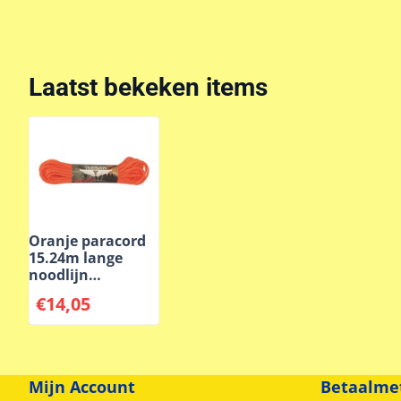
Laatst bekeken items
Oranje paracord
15.24m lange
noodlijn
noodtouw
€
14,05
Mijn Account
Betaalme