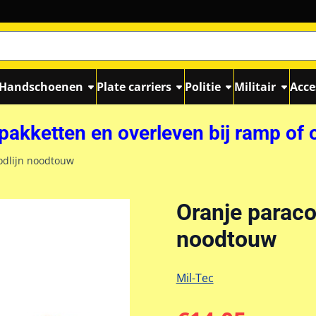
Handschoenen
Plate carriers
Politie
Militair
Acce
akketten en overleven bij ramp of 
odlijn noodtouw
Oranje paraco
noodtouw
Mil-Tec