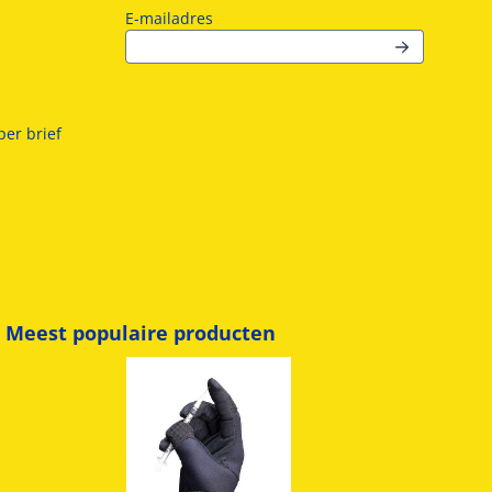
Vul je e-mailadres in voor de nieuwsb
E-mailadres
er brief
Meest populaire producten