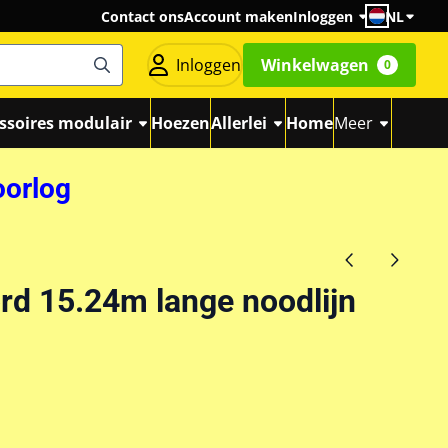
Contact ons
Account maken
Inloggen
NL
Inloggen
Winkelwagen
0
ssoires modulair
Hoezen
Allerlei
Home
Meer
oorlog
rd 15.24m lange noodlijn