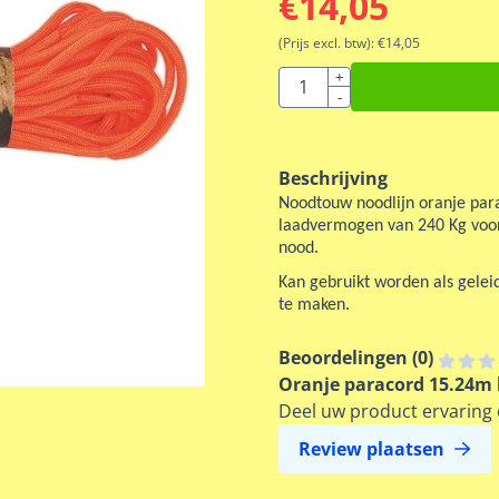
€
14,05
(Prijs excl. btw):
€
14,05
Aantal
+
-
Beschrijving
Noodtouw noodlijn oranje par
laadvermogen van 240 Kg voor 
nood.
Kan gebruikt worden als geleid
te maken.
Beoordelingen (
0
)
Oranje paracord 15.24m
Deel uw product ervaring 
Review plaatsen