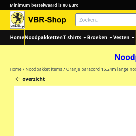
Cookievoorkeuren zijn momenteel gesloten.
Minimum bestelwaard is 80 Euro
Zoeken
Home
Noodpakketten
T-shirts
Broeken
Vesten
Noodp
Home
/
Noodpakket items
/
Oranje paracord 15.24m lange no
overzicht