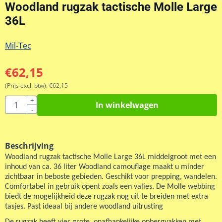
Woodland rugzak tactische Molle Large
36L
Mil-Tec
€
62,15
(Prijs excl. btw):
€
62,15
Aantal
+
In winkelwagen
-
Beschrijving
Woodland rugzak tactische Molle Large 36L middelgroot met een
inhoud van ca. 36 liter Woodland camouflage maakt u minder
zichtbaar in beboste gebieden. Geschikt voor prepping, wandelen.
Comfortabel in gebruik opent zoals een valies. De Molle webbing
biedt de mogelijkheid deze rugzak nog uit te breiden met extra
tasjes. Past ideaal bij andere woodland uitrusting
De rugzak heeft vier grote, onafhankelijke opbergvakken met