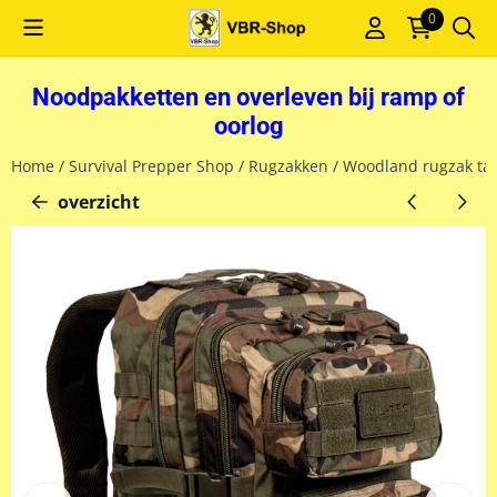
Cookievoorkeuren zijn momenteel gesloten.
0
Noodpakketten en overleven bij ramp of
oorlog
Home
/
Survival Prepper Shop
/
Rugzakken
/
Woodland rugzak tac
overzicht