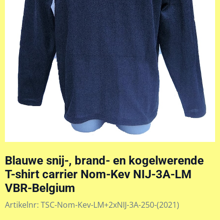
Blauwe snij-, brand- en kogelwerende
T-shirt carrier Nom-Kev NIJ-3A-LM
VBR-Belgium
Artikelnr:
TSC-Nom-Kev-LM+2xNIJ-3A-250-(2021)