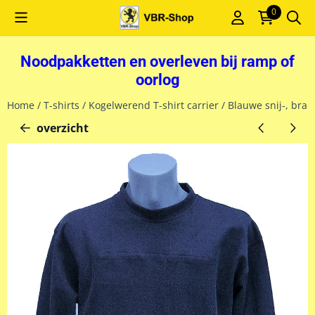
Cookievoorkeuren zijn momenteel gesloten.
0
Noodpakketten en overleven bij ramp of
oorlog
Home
/
T-shirts
/
Kogelwerend T-shirt carrier
/
Blauwe snij-, bra
overzicht