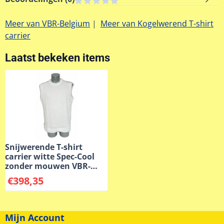
Meer van VBR-Belgium
|
Meer van Kogelwerend T-shirt
carrier
Laatst bekeken items
Snijwerende T-shirt
carrier witte Spec-Cool
zonder mouwen VBR-
Belgium
€
398,35
Mijn Account