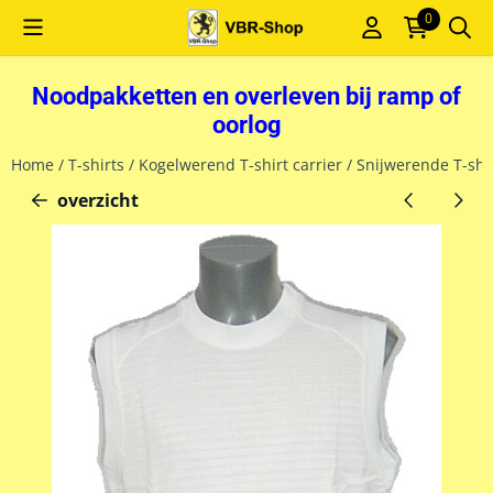
Cookievoorkeuren zijn momenteel gesloten.
0
Noodpakketten en overleven bij ramp of
oorlog
Home
/
T-shirts
/
Kogelwerend T-shirt carrier
/
Snijwerende T-shi
overzicht