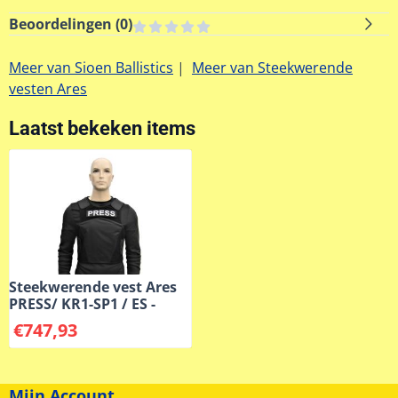
Beoordelingen (
0
)
Meer van Sioen Ballistics
|
Meer van Steekwerende
vesten Ares
Laatst bekeken items
Steekwerende vest Ares
PRESS/ KR1-SP1 / ES -
€
747,93
Mijn Account