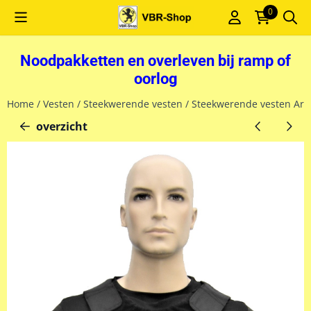
Cookievoorkeuren zijn momenteel gesloten.
0
Noodpakketten en overleven bij ramp of
oorlog
Home
/
Vesten
/
Steekwerende vesten
/
Steekwerende vesten Are
overzicht