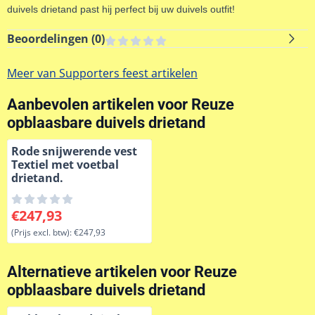
duivels drietand past hij perfect bij uw duivels outfit!
Beoordelingen (
0
)
Meer van Supporters feest artikelen
Aanbevolen artikelen voor
Reuze
opblaasbare duivels drietand
Rode snijwerende vest
Textiel met voetbal
drietand.
Prijs: 247,93, exclusief btw: 247,93
€247,93
(Prijs excl. btw):
€247,93
Alternatieve artikelen voor
Reuze
opblaasbare duivels drietand