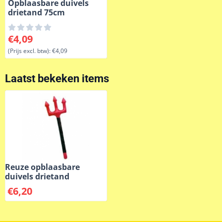
Opblaasbare duivels
drietand 75cm
Prijs: 4,09, exclusief btw: 4,09
€4,09
(Prijs excl. btw):
€4,09
Laatst bekeken items
Reuze opblaasbare
duivels drietand
€
6,20