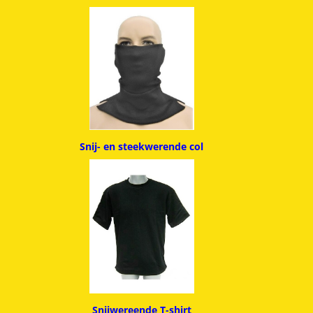
Snij- en steekwerende col
Snijwereende T-shirt