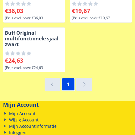
multifunctioneel
Prijs: 36,03, exclusief btw: 36,03
Prijs: 19,67, exclusief btw: 1
€36,03
€19,67
(Prijs excl. btw):
€36,03
(Prijs excl. btw):
€19,67
Buff Original
multifunctionele sjaal
zwart
Prijs: 24,63, exclusief btw: 24,63
€24,63
(Prijs excl. btw):
€24,63
1
Mijn Account
Mijn Account
Wijzig Account
Mijn Accountinformatie
Inloggen