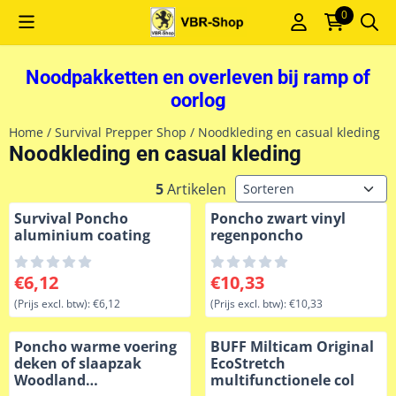
Cookievoorkeuren zijn momenteel gesloten.
0
Noodpakketten en overleven bij ramp of
oorlog
Home
/
Survival Prepper Shop
/
Noodkleding en casual kleding
Noodkleding en casual kleding
Sorteermethode
5
Artikelen
Survival Poncho
Poncho zwart vinyl
aluminium coating
regenponcho
Prijs: 6,12, exclusief btw: 6,12
Prijs: 10,33, exclusief btw: 1
€6,12
€10,33
(Prijs excl. btw):
€6,12
(Prijs excl. btw):
€10,33
Poncho warme voering
BUFF Milticam Original
deken of slaapzak
EcoStretch
Woodland
multifunctionele col