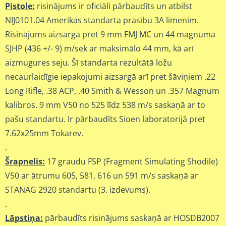
Pistole:
risinājums ir oficiāli pārbaudīts un atbilst
NIJ0101.04 Amerikas standarta prasību 3A līmenim.
Risinājums aizsargā pret 9 mm FMJ MC un 44 magnuma
SJHP (436 +/- 9) m/sek ar maksimālo 44 mm, kā arī
aizmugures seju. Šī standarta rezultātā ložu
necaurlaidīgie iepakojumi aizsargā arī pret šāviņiem .22
Long Rifle, .38 ACP, .40 Smith & Wesson un .357 Magnum
kalibros. 9 mm V50 no 525 līdz 538 m/s saskaņā ar to
pašu standartu. Ir pārbaudīts Sioen laboratorijā pret
7.62x25mm Tokarev.
.
Šrapnelis:
17 graudu FSP (Fragment Simulating Shodile)
V50 ar ātrumu 605, 581, 616 un 591 m/s saskaņā ar
STANAG 2920 standartu (3. izdevums).
.
Lāpstiņa:
pārbaudīts risinājums saskaņā ar HOSDB2007