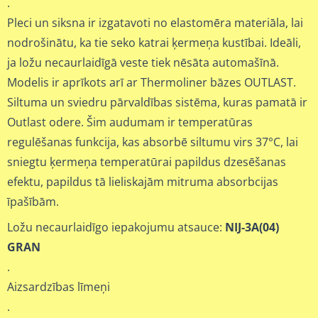
.
Pleci un siksna ir izgatavoti no elastomēra materiāla, lai
nodrošinātu, ka tie seko katrai ķermeņa kustībai. Ideāli,
ja ložu necaurlaidīgā veste tiek nēsāta automašīnā.
Modelis ir aprīkots arī ar Thermoliner bāzes OUTLAST.
Siltuma un sviedru pārvaldības sistēma, kuras pamatā ir
Outlast odere. Šim audumam ir temperatūras
regulēšanas funkcija, kas absorbē siltumu virs 37°C, lai
sniegtu ķermeņa temperatūrai papildus dzesēšanas
efektu, papildus tā lieliskajām mitruma absorbcijas
īpašībām.
Ložu necaurlaidīgo iepakojumu atsauce:
NIJ-3A(04)
GRAN
.
Aizsardzības līmeņi
.