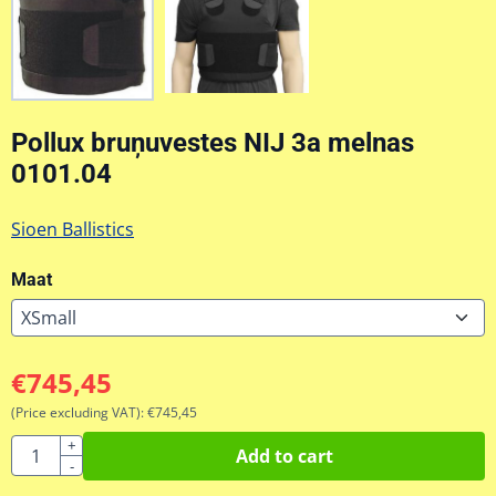
Pollux bruņuvestes NIJ 3a melnas
0101.04
Sioen Ballistics
Maat
€
745,45
(Price excluding VAT):
€
745,45
Quantity
+
Add to cart
-