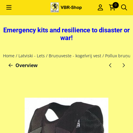
Cookie preferences are currently closed.
0
Emergency kits and resilience to disaster or
war!
Home
/
Latviski - Lets
/
Bruņuveste - kogelvrij vest
/
Pollux bruņuv
Overview