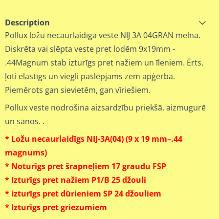
Description
Pollux ložu necaurlaidīgā veste NIJ 3A 04GRAN melna.
Diskrēta vai slēpta veste pret lodēm 9x19mm -
.44Magnum stab izturīgs pret nažiem un īleniem. Ērts,
ļoti elastīgs un viegli paslēpjams zem apģērba.
Piemērots gan sievietēm, gan vīriešiem.
Pollux veste nodrošina aizsardzību priekšā, aizmugurē
un sānos. .
* Ložu necaurlaidīgs NIJ-3A(04) (9 x 19 mm–.44
magnums)
* Noturīgs pret šrapneļiem 17 graudu FSP
* Izturīgs pret nažiem P1/B 25 džouli
* izturīgs pret dūrieniem SP 24 džouliem
* Izturīgs pret griezumiem