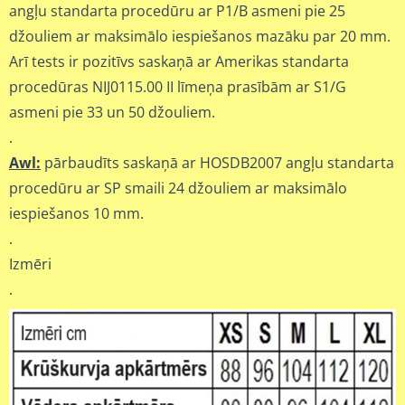
angļu standarta procedūru ar P1/B asmeni pie 25
džouliem ar maksimālo iespiešanos mazāku par 20 mm.
Arī tests ir pozitīvs saskaņā ar Amerikas standarta
procedūras NIJ0115.00 II līmeņa prasībām ar S1/G
asmeni pie 33 un 50 džouliem.
.
Awl:
pārbaudīts saskaņā ar HOSDB2007 angļu standarta
procedūru ar SP smaili 24 džouliem ar maksimālo
iespiešanos 10 mm.
.
Izmēri
.