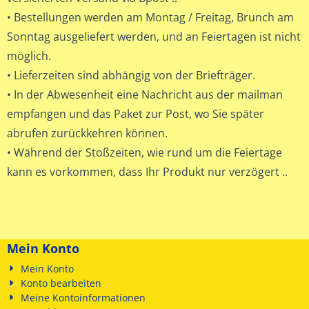
•
Bestellungen werden
am Montag
/
Freitag
,
Brunch
am
Sonntag
ausgeliefert werden,
und an Feiertagen
ist nicht
möglich.
•
Lieferzeiten
sind abhängig von der
Briefträger.
• In
der
Abwesenheit
eine Nachricht aus der
mailman
empfangen und
das Paket
zur Post
, wo Sie
später
abrufen
zurückkehren können.
• Während der
Stoßzeiten
, wie
rund um die Feiertage
kann es vorkommen,
dass Ihr Produkt
nur verzögert
..
Mein Konto
Mein Konto
Konto bearbeiten
Meine Kontoinformationen