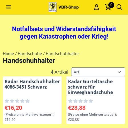
Cookie-Einstellungen sind derzeit geschlossen.
0
Notfallsets und Widerstandsfähigkeit
gegen Katastrophen oder Krieg!
Home
/
Handschuhe
/
Handschuhhalter
Handschuhhalter
Sortiermethode
4
Artikel
Radar Handschuhhalter
Radar Gürteltasche
4086-3451 Schwarz
schwarz für
Einweghandschuhe
Preis: 16,20, ohne MwSt.: 16,20
Preis: 28,88, ohne MwSt.: 28
€16,20
€28,88
(Preise ohne Mehrwertsteuer):
(Preise ohne Mehrwertsteuer):
€16,20
€28,88