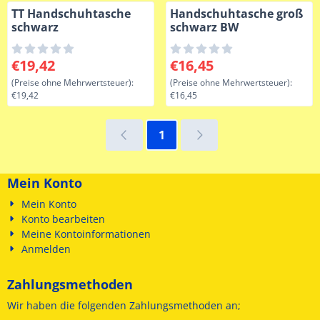
TT Handschuhtasche
Handschuhtasche groß
schwarz
schwarz BW
Preis: 19,42, ohne MwSt.: 19,42
Preis: 16,45, ohne MwSt.: 16
€19,42
€16,45
(Preise ohne Mehrwertsteuer):
(Preise ohne Mehrwertsteuer):
€19,42
€16,45
1
Mein Konto
Mein Konto
Konto bearbeiten
Meine Kontoinformationen
Anmelden
Zahlungsmethoden
Wir haben die folgenden
Zahlungsmethoden an;