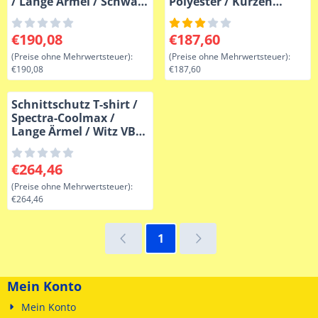
/ Lange Ärmel / Schwarz
Polyester / Kurzen
VBR-Belgium
Ärmel / Schwarz
Preis: 190,08, ohne MwSt.: 190,08
Preis: 187,60, ohne MwSt.: 1
€190,08
€187,60
(Preise ohne Mehrwertsteuer):
(Preise ohne Mehrwertsteuer):
€190,08
€187,60
Schnittschutz T-shirt /
Spectra-Coolmax /
Lange Ärmel / Witz VBR-
Belgium
Preis: 264,46, ohne MwSt.: 264,46
€264,46
(Preise ohne Mehrwertsteuer):
€264,46
1
Mein Konto
Mein Konto