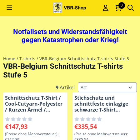
Cookie-Einstellungen sind derzeit geschlossen.
0
Notfallsets und Widerstandsfähigkeit
gegen Katastrophen oder Krieg!
Home
/
T-shirts
/
VBR-Belgium Schnittschutz T-shirts Stufe 5
VBR-Belgium Schnittschutz T-shirts
Stufe 5
Sortiermethode
9
Artikel
Schnittschutz T-Shirt /
Stichschutz und
Cool-Cutyarn-Polyester
schnittfeste einlagige
/ Kurzen Ärmel /
schwarze T-Shirt
Schwarz VBR-Belgium
Unterhemd
Preis: 147,93, ohne MwSt.: 147,93
Preis: 335,54, ohne MwSt.: 3
€147,93
€335,54
(Preise ohne Mehrwertsteuer):
(Preise ohne Mehrwertsteuer):
€147,93
€335,54