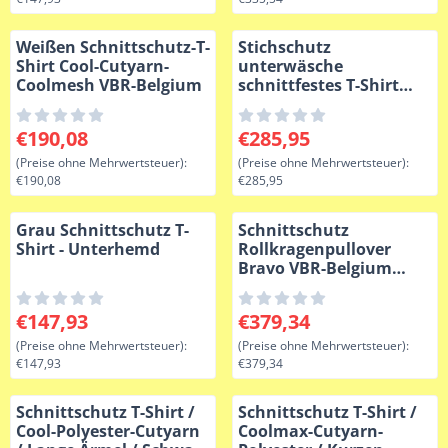
Weißen Schnittschutz-T-
Stichschutz
Shirt Cool-Cutyarn-
unterwäsche
Coolmesh VBR-Belgium
schnittfestes T-Shirt
grau Level 5+
splitterfest VBR-Belgien
Preis: 190,08, ohne MwSt.: 190,08
Preis: 285,95, ohne MwSt.: 2
€190,08
€285,95
(Preise ohne Mehrwertsteuer):
(Preise ohne Mehrwertsteuer):
€190,08
€285,95
Grau Schnittschutz T-
Schnittschutz
Shirt - Unterhemd
Rollkragenpullover
Bravo VBR-Belgium
schwarz lvl5
Preis: 147,93, ohne MwSt.: 147,93
Preis: 379,34, ohne MwSt.: 3
€147,93
€379,34
(Preise ohne Mehrwertsteuer):
(Preise ohne Mehrwertsteuer):
€147,93
€379,34
Schnittschutz T-Shirt /
Schnittschutz T-Shirt /
Cool-Polyester-Cutyarn
Coolmax-Cutyarn-