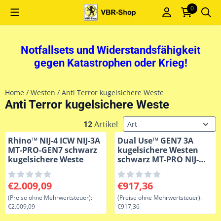
Cookie-Einstellungen sind derzeit geschlossen.
0
Notfallsets und Widerstandsfähigkeit
gegen Katastrophen oder Krieg!
Home
/
Westen
/
Anti Terror kugelsichere Weste
Anti Terror kugelsichere Weste
Sortiermethode
12
Artikel
Rhino™ NIJ-4 ICW NIJ-3A
Dual Use™ GEN7 3A
MT-PRO-GEN7 schwarz
kugelsichere Westen
kugelsichere Weste
schwarz MT-PRO NIJ-
0101.06
Preis: 2 009,09, ohne MwSt.: 2 009,09
Preis: 917,36, ohne MwSt.: 9
€2.009,09
€917,36
(Preise ohne Mehrwertsteuer):
(Preise ohne Mehrwertsteuer):
€2.009,09
€917,36