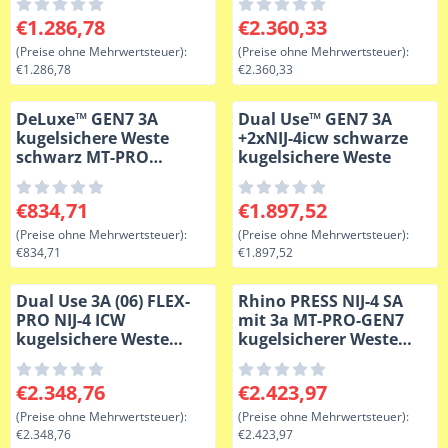
Preis: 1 286,78, ohne MwSt.: 1 286,78
Preis: 2 360,33, ohne MwSt.:
€1.286,78
€2.360,33
(Preise ohne Mehrwertsteuer):
(Preise ohne Mehrwertsteuer):
€1.286,78
€2.360,33
DeLuxe™ GEN7 3A
Dual Use™ GEN7 3A
kugelsichere Weste
+2xNIJ-4icw schwarze
schwarz MT-PRO
kugelsichere Weste
NIJ0101.06
Preis: 834,71, ohne MwSt.: 834,71
Preis: 1 897,52, ohne MwSt.:
€834,71
€1.897,52
(Preise ohne Mehrwertsteuer):
(Preise ohne Mehrwertsteuer):
€834,71
€1.897,52
Dual Use 3A (06) FLEX-
Rhino PRESS NIJ-4 SA
PRO NIJ-4 ICW
mit 3a MT-PRO-GEN7
kugelsichere Weste
kugelsicherer Weste
schwarz
schwarz
Preis: 2 348,76, ohne MwSt.: 2 348,76
Preis: 2 423,97, ohne MwSt.:
€2.348,76
€2.423,97
(Preise ohne Mehrwertsteuer):
(Preise ohne Mehrwertsteuer):
€2.348,76
€2.423,97