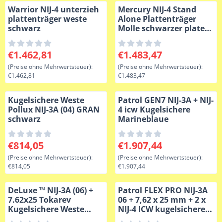
Warrior NIJ-4 unterzieh
Mercury NIJ-4 Stand
plattenträger weste
Alone Plattenträger
schwarz
Molle schwarzer plate
carrier
Preis: 1 462,81, ohne MwSt.: 1 462,81
Preis: 1 483,47, ohne MwSt.:
€1.462,81
€1.483,47
(Preise ohne Mehrwertsteuer):
(Preise ohne Mehrwertsteuer):
€1.462,81
€1.483,47
Kugelsichere Weste
Patrol GEN7 NIJ-3A + NIJ-
Pollux NIJ-3A (04) GRAN
4 icw Kugelsichere
schwarz
Marineblaue
Preis: 814,05, ohne MwSt.: 814,05
Preis: 1 907,44, ohne MwSt.:
€814,05
€1.907,44
(Preise ohne Mehrwertsteuer):
(Preise ohne Mehrwertsteuer):
€814,05
€1.907,44
DeLuxe ™ NIJ-3A (06) +
Patrol FLEX PRO NIJ-3A
7.62x25 Tokarev
06 + 7,62 x 25 mm + 2 x
Kugelsichere Weste
NIJ-4 ICW kugelsichere
schwarz
Weste Marineblaue