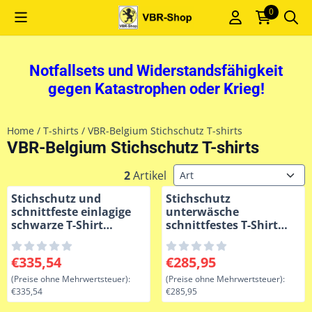
Cookie-Einstellungen sind derzeit geschlossen.
0
Notfallsets und Widerstandsfähigkeit
gegen Katastrophen oder Krieg!
Home
/
T-shirts
/
VBR-Belgium Stichschutz T-shirts
VBR-Belgium Stichschutz T-shirts
Sortiermethode
2
Artikel
Stichschutz und
Stichschutz
schnittfeste einlagige
unterwäsche
schwarze T-Shirt
schnittfestes T-Shirt
Unterhemd
grau Level 5+
splitterfest VBR-Belgien
Preis: 335,54, ohne MwSt.: 335,54
Preis: 285,95, ohne MwSt.: 2
€335,54
€285,95
(Preise ohne Mehrwertsteuer):
(Preise ohne Mehrwertsteuer):
€335,54
€285,95