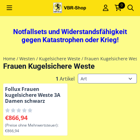
Cookie-Einstellungen sind derzeit geschlossen.
0
Notfallsets und Widerstandsfähigkeit
gegen Katastrophen oder Krieg!
Home
/
Westen
/
Kugelsichere Weste
/
Frauen Kugelsichere West
Frauen Kugelsichere Weste
Sortiermethode
1
Artikel
Follux Frauen
kugelsichere Weste 3A
Damen schwarz
Preis: 866,94, ohne MwSt.: 866,94
€866,94
(Preise ohne Mehrwertsteuer):
€866,94