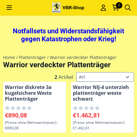
Cookie-Einstellungen sind derzeit geschlossen.
0
Notfallsets und Widerstandsfähigkeit
gegen Katastrophen oder Krieg!
Home
/
Plattenträger
/
Warrior verdeckter Plattenträger
Warrior verdeckter Plattenträger
Sortiermethode
2
Artikel
Warrior diskrete 3a
Warrior NIJ-4 unterzieh
kugelsichere Weste
plattenträger weste
Plattenträger
schwarz
Preis: 890,08, ohne MwSt.: 890,08
Preis: 1 462,81, ohne MwSt.:
€890,08
€1.462,81
(Preise ohne Mehrwertsteuer):
(Preise ohne Mehrwertsteuer):
€890,08
€1.462,81