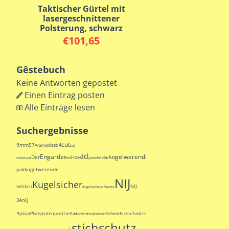
Taktischer Gürtel mit
lasergeschnittener
Polsterung, schwarz
€
101,65
Gêstebuch
Keine Antworten gepostet
Einen Eintrag posten
Alle Einträge lesen
Suchergebnisse
cut
9mm
57
class 4
Aramid
cut
Id
Engarde
kogelwerend
kogelwerende
Dar
Hoes
kogelwerende
flex
kevlar
resistant
Jacke
kogelwerende
pak
NIJ
Kugelsicher
vest
NIJ-
kr1
Kugelsichere Weste
nij
3A
Sioe
4
politie
schnittschutz
schouder
Shirt
plaat
Plate
platen
Radar
riem
sat
Schnittfest
schnitt
schoenen
stichschutz