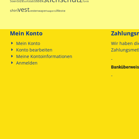
size
steek
T
Sioen
stab
soft
Torskin
vest
shirt
Weste
vesten
wapen
wapens
Mein Konto
Zahlungs
Mein Konto
Wir haben di
Konto bearbeiten
Zahlungsmet
Meine Kontoinformationen
-
Anmelden
Banküberwei
-