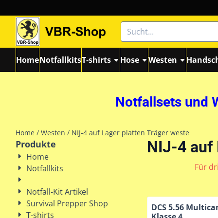
Cookie-Einstellungen sind derzeit geschlossen.
Suche
Home
Notfallkits
T-shirts
Hose
Westen
Handsc
Notfallsets und 
Home
/
Westen
/
NIJ-4 auf Lager platten Träger weste
NIJ-4 auf
Produkte
Home
Für dr
Notfallkits
Notfall-Kit Artikel
Survival Prepper Shop
DCS 5.56 Multic
T-shirts
Klasse 4