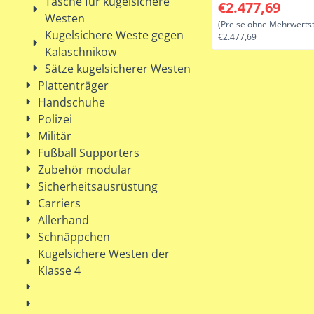
Tasche für kugelsichere
Preis: 2 477,69, o
€2.477,69
Stand Alone
Westen
(Preise ohne Mehrwertst
Kugelsichere Weste gegen
€2.477,69
Kalaschnikow
Sätze kugelsicherer Westen
Plattenträger
Handschuhe
Polizei
Militär
Fußball Supporters
Zubehör modular
Sicherheitsausrüstung
Carriers
Allerhand
Schnäppchen
Kugelsichere Westen der
Klasse 4