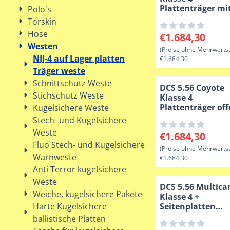
Plattenträger mi
Polo's
geschlossener Kl
Torskin
Stand Alone
Hose
Preis: 1 684,30, o
€1.684,30
Westen
(Preise ohne Mehrwertst
NIJ-4 auf Lager platten
€1.684,30
Träger weste
Schnittschutz Weste
DCS 5.56 Coyote
Stichschutz Weste
Klasse 4
Plattenträger of
Kugelsichere Weste
Bungee Stand Al
Stech- und Kugelsichere
Weste
Preis: 1 684,30, o
€1.684,30
Fluo Stech- und Kugelsichere
(Preise ohne Mehrwertst
Warnweste
€1.684,30
Anti Terror kugelsichere
Weste
DCS 5.56 Multic
Weiche, kugelsichere Pakete
Klasse 4 +
Harte Kugelsichere
Seitenplatten
Plattenträger
ballistische Platten
geschlossene Kl