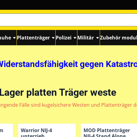
huhe
Plattenträger
Polizei
Militär
Zubehör modul
Widerstandsfähigkeit gegen Katastr
 Lager platten Träger weste
ingende Fälle sind kugelsichere Westen und Plattenträger de
am
Warrior NIJ-4
MOD Plattenträger
unterzieh
NIJ-4 Stand Alone