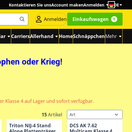
Kontaktieren Sie uns
Account maken
Anmelden
DE
Anmelden
Einkaufswagen
0
ar
Carriers
Allerhand
Home
Schnäppchen
Mehr
ophen oder Krieg!
r Klasse 4 auf Lager und sofort verfügbar.
Sortiermethode
15
Artikel
Triton NIJ-4 Stand
DCS AK 7.62
Alone Plattenträger
Multicam Klasse 4