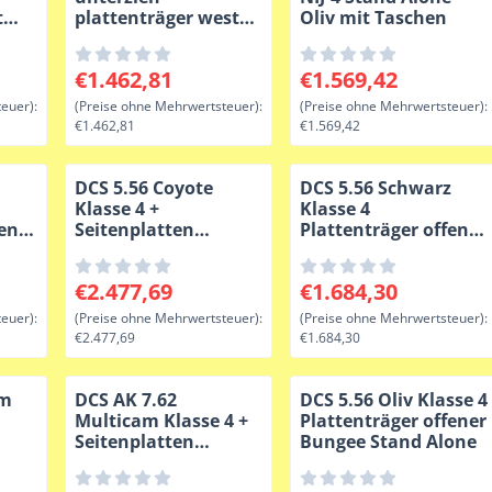
t
plattenträger weste
Oliv mit Taschen
appe
schwarz
hne MwSt.: 1 684,30
Preis: 1 462,81, ohne MwSt.: 1 462,81
Preis: 1 569,42, ohne M
€1.462,81
€1.569,42
euer):
(Preise ohne Mehrwertsteuer):
(Preise ohne Mehrwertsteuer):
€1.462,81
€1.569,42
DCS 5.56 Coyote
DCS 5.56 Schwarz
Klasse 4 +
Klasse 4
fener
Seitenplatten
Plattenträger offener
one
Plattenträger offener
Bungee Stand Alone
Bungee Stand Alone
hne MwSt.: 1 684,30
Preis: 2 477,69, ohne MwSt.: 2 477,69
Preis: 1 684,30, ohne M
€2.477,69
€1.684,30
euer):
(Preise ohne Mehrwertsteuer):
(Preise ohne Mehrwertsteuer):
€2.477,69
€1.684,30
am
DCS AK 7.62
DCS 5.56 Oliv Klasse 4
Multicam Klasse 4 +
Plattenträger offener
Seitenplatten
Bungee Stand Alone
Plattenträger offener
appe
Bungee