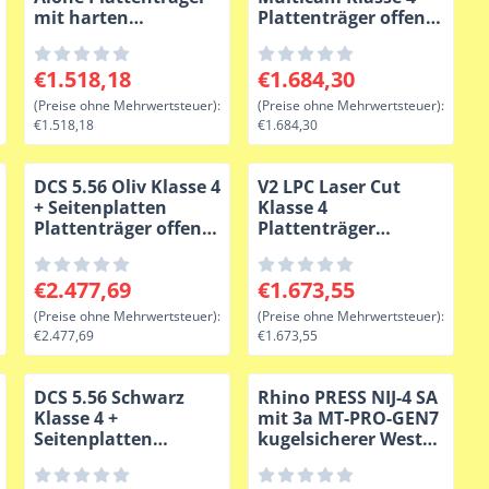
mit harten
Plattenträger offener
ballistischen Platten
Bungee Stand Alone
wSt.: 1 569,42
Preis: 1 518,18, ohne MwSt.: 1 518,18
Preis: 1 684,30, ohne MwSt.:
€1.518,18
€1.684,30
(Preise ohne Mehrwertsteuer):
(Preise ohne Mehrwertsteuer):
€1.518,18
€1.684,30
DCS 5.56 Oliv Klasse 4
V2 LPC Laser Cut
+ Seitenplatten
Klasse 4
Plattenträger offener
Plattenträger
Bungee Stand Alone
kugelsichere Weste
schwarz Warrior
wSt.: 1 684,30
Preis: 2 477,69, ohne MwSt.: 2 477,69
Preis: 1 673,55, ohne MwSt.:
€2.477,69
€1.673,55
(Preise ohne Mehrwertsteuer):
(Preise ohne Mehrwertsteuer):
€2.477,69
€1.673,55
DCS 5.56 Schwarz
Rhino PRESS NIJ-4 SA
Klasse 4 +
mit 3a MT-PRO-GEN7
Seitenplatten
kugelsicherer Weste
Plattenträger offener
schwarz
Bungee Stand Alone