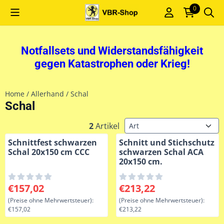
Cookie-Einstellungen sind derzeit geschlossen.
0
Notfallsets und Widerstandsfähigkeit
gegen Katastrophen oder Krieg!
Home
/
Allerhand
/
Schal
Schal
Sortiermethode
2
Artikel
Schnittfest schwarzen
Schnitt und Stichschutz
Schal 20x150 cm CCC
schwarzen Schal ACA
20x150 cm.
Preis: 157,02, ohne MwSt.: 157,02
Preis: 213,22, ohne MwSt.: 2
€157,02
€213,22
(Preise ohne Mehrwertsteuer):
(Preise ohne Mehrwertsteuer):
€157,02
€213,22