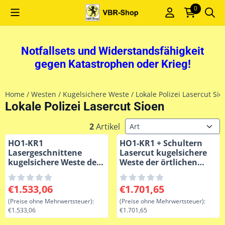
Cookie-Einstellungen sind derzeit geschlossen.
0
Notfallsets und Widerstandsfähigkeit
gegen Katastrophen oder Krieg!
Home
/
Westen
/
Kugelsichere Weste
/
Lokale Polizei Lasercut Sio
Lokale Polizei Lasercut Sioen
Sortiermethode
2
Artikel
HO1-KR1
HO1-KR1 + Schultern
Lasergeschnittene
Lasercut kugelsichere
kugelsichere Weste der
Weste der örtlichen
örtlichen Polizei CAST
Polizei, blau
2017 Blau
Preis: 1 533,06, ohne MwSt.: 1 533,06
Preis: 1 701,65, ohne MwSt.:
€1.533,06
€1.701,65
(Preise ohne Mehrwertsteuer):
(Preise ohne Mehrwertsteuer):
€1.533,06
€1.701,65