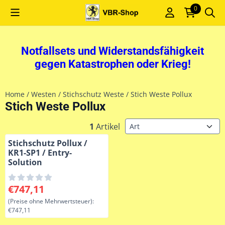
Cookie-Einstellungen sind derzeit geschlossen.
0
Notfallsets und Widerstandsfähigkeit
gegen Katastrophen oder Krieg!
Home
/
Westen
/
Stichschutz Weste
/
Stich Weste Pollux
Stich Weste Pollux
Sortiermethode
1
Artikel
Stichschutz Pollux /
KR1-SP1 / Entry-
Solution
Preis: 747,11, ohne MwSt.: 747,11
€747,11
(Preise ohne Mehrwertsteuer):
€747,11