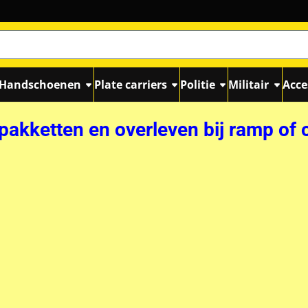
Handschoenen
Plate carriers
Politie
Militair
Acce
akketten en overleven bij ramp of 