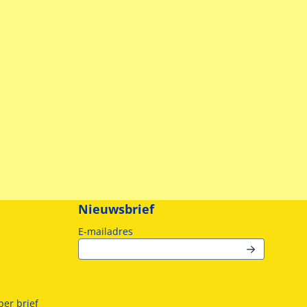
Nieuwsbrief
Vul je e-mailadres in voor de nieuwsb
E-mailadres
er brief