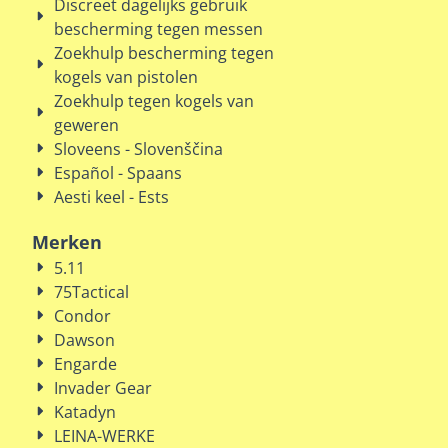
Discreet dagelijks gebruik
bescherming tegen messen
Zoekhulp bescherming tegen
kogels van pistolen
Zoekhulp tegen kogels van
geweren
Sloveens - Slovenščina
Español - Spaans
Aesti keel - Ests
Merken
5.11
75Tactical
Condor
Dawson
Engarde
Invader Gear
Katadyn
LEINA-WERKE