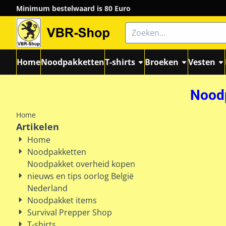
Cookievoorkeuren zijn momenteel gesloten.
Minimum bestelwaard is 80 Euro
Zoeken
Home
Noodpakketten
T-shirts
Broeken
Vesten
Noodp
Home
Artikelen
Home
Noodpakketten
Noodpakket overheid kopen
nieuws en tips oorlog België
Nederland
Noodpakket items
Survival Prepper Shop
T-shirts