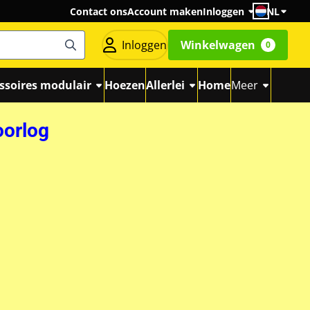
Contact ons
Account maken
Inloggen
NL
Inloggen
Winkelwagen
0
ssoires modulair
Hoezen
Allerlei
Home
Meer
oorlog