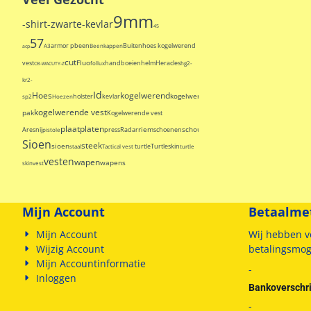
9mm
-shirt-zwarte-kevlar
45
57
armor p
been
Buitenhoes kogelwerend
A3
Beenkappen
acp
cut
Fluo
vest
handboeien
helm
Heracles
follux
hg2-
CB-WACUTY-Z
kr2-
Id
Hoes
kogelwerend
kogelwerende
kogelwerende
holster
kevlar
sp2
Hoezen
kogelwerende vest
pak
Kogelwerende vest
plaat
platen
riem
schouder
Shirt
Ares
nij
press
Radar
schoenen
pistole
Sioen
steek
sioen
turtle
Turtleskin
staal
Tactical vest
turtle
vesten
wapen
wapens
skin
vest
Mijn Account
Betaalme
Mijn Account
Wij hebben v
Wijzig Account
betalingsmog
Mijn Accountinformatie
-
Inloggen
Bankoverschri
-