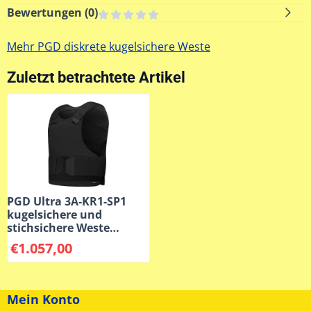
Bewertungen (
0
)
Mehr PGD diskrete kugelsichere Weste
Zuletzt betrachtete Artikel
PGD ​​Ultra 3A-KR1-SP1
kugelsichere und
stichsichere Weste
schwarz
€
1.057,00
Mein Konto