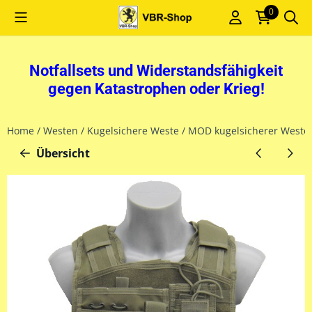
Cookie-Einstellungen sind derzeit geschlossen.
0
Notfallsets und Widerstandsfähigkeit
gegen Katastrophen oder Krieg!
Home
/
Westen
/
Kugelsichere Weste
/
MOD kugelsicherer Weste 
Übersicht